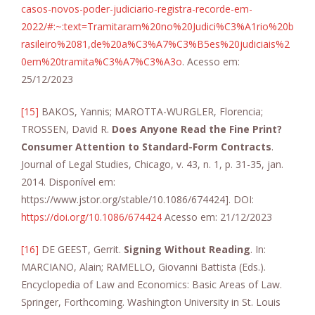
casos-novos-poder-judiciario-registra-recorde-em-
2022/#:~:text=Tramitaram%20no%20Judici%C3%A1rio%20b
rasileiro%2081,de%20a%C3%A7%C3%B5es%20judiciais%2
0em%20tramita%C3%A7%C3%A3o
. Acesso em:
25/12/2023
[15]
BAKOS, Yannis; MAROTTA-WURGLER, Florencia;
TROSSEN, David R.
Does Anyone Read the Fine Print?
Consumer Attention to Standard-Form Contracts
.
Journal of Legal Studies, Chicago, v. 43, n. 1, p. 31-35, jan.
2014. Disponível em:
https://www.jstor.org/stable/10.1086/674424]. DOI:
https://doi.org/10.1086/674424
Acesso em: 21/12/2023
[16]
DE GEEST, Gerrit.
Signing Without Reading
. In:
MARCIANO, Alain; RAMELLO, Giovanni Battista (Eds.).
Encyclopedia of Law and Economics: Basic Areas of Law.
Springer, Forthcoming. Washington University in St. Louis