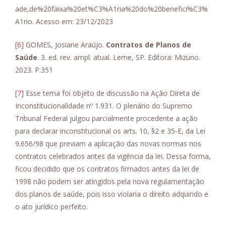
ade,de%20faixa%20et%C3%A1ria%20do%20benefici%C3%
A1rio. Acesso em: 23/12/2023
[6]
GOMES, Josiane Araújo.
Contratos de Planos de
Saúde
. 3. ed. rev. ampl. atual. Leme, SP. Editora: Mizuno.
2023. P.351
[7]
Esse tema foi objeto de discussão na Ação Direta de
Inconstitucionalidade nº 1.931. O plenário do Supremo
Tribunal Federal julgou parcialmente procedente a ação
para declarar inconstitucional os arts. 10, §2 e 35-E, da Lei
9.656/98 que previam a aplicação das novas normas nos
contratos celebrados antes da vigência da lei. Dessa forma,
ficou decidido que os contratos firmados antes da lei de
1998 não podem ser atingidos pela nova regulamentação
dos planos de saúde, pois isso violaria o direito adquirido e
o ato jurídico perfeito.