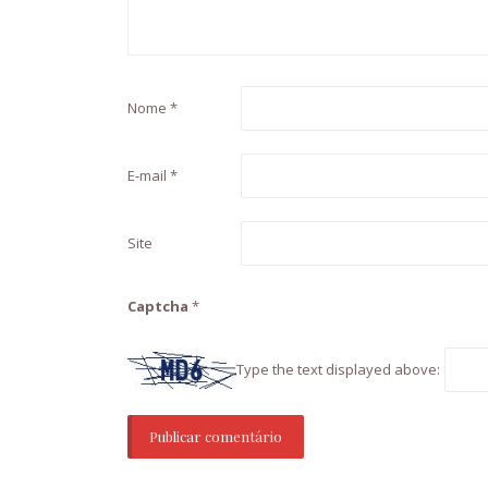
Nome
*
E-mail
*
Site
Captcha
*
Type the text displayed above: