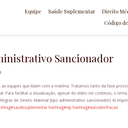
Equipe
Saúde Suplementar
Direito Mé
Código d
ministrativo Sancionador
0
s as equipes que lidam com a matéria. Tratamos tanto da fase process
. Para facilitar a visualização, apesar do vídeo ser continuo, o tema f
 Regras de Direito Material (tipo administrativo sancionador) 4) Imp
ashtag#saudesuplementar
hashtag#nip
hashtag#autodeinfracao