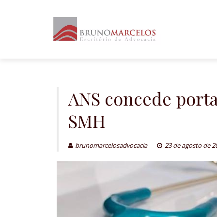
Skip
to
content
ANS concede portab
SMH
brunomarcelosadvocacia
23 de agosto de 2