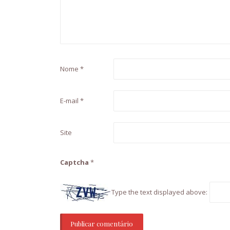
Nome
*
E-mail
*
Site
Captcha
*
Type the text displayed above: