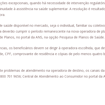
uações excepcionais, quando há necessidade de intervenção regulatór
inuidade à assistência na saúde suplementar. A resolução é result
ora.
e saúde disponível no mercado, seja o individual, familiar ou coleti
a deverão cumprir o período remanescente na nova operadora de plan
e Planos, no portal da ANS, na opção Pesquisa de Planos de Saúde.
ências, os beneficiários devem se dirigir à operadora escolhida, que 
e, CPF, comprovante de residência e cópias de pelo menos quatro b
nte problemas de atendimento na operadora de destino, os canais da
 0800 701 9656; Central de Atendimento ao Consumidor no portal da