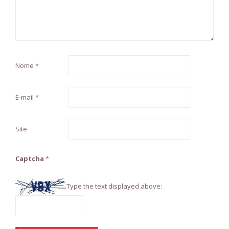
Nome
*
E-mail
*
Site
Captcha
*
Type the text displayed above: