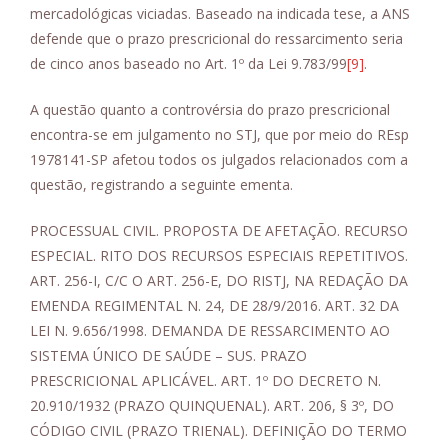
mercadológicas viciadas. Baseado na indicada tese, a ANS
defende que o prazo prescricional do ressarcimento seria
de cinco anos baseado no Art. 1º da Lei 9.783/99
[9]
.
A questão quanto a controvérsia do prazo prescricional
encontra-se em julgamento no STJ, que por meio do REsp
1978141-SP afetou todos os julgados relacionados com a
questão, registrando a seguinte ementa.
PROCESSUAL CIVIL. PROPOSTA DE AFETAÇÃO. RECURSO
ESPECIAL. RITO DOS RECURSOS ESPECIAIS REPETITIVOS.
ART. 256-I, C/C O ART. 256-E, DO RISTJ, NA REDAÇÃO DA
EMENDA REGIMENTAL N. 24, DE 28/9/2016. ART. 32 DA
LEI N. 9.656/1998. DEMANDA DE RESSARCIMENTO AO
SISTEMA ÚNICO DE SAÚDE – SUS. PRAZO
PRESCRICIONAL APLICÁVEL. ART. 1º DO DECRETO N.
20.910/1932 (PRAZO QUINQUENAL). ART. 206, § 3º, DO
CÓDIGO CIVIL (PRAZO TRIENAL). DEFINIÇÃO DO TERMO