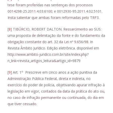
tese foram proferidas nas sentenças dos processos
0014298-25.2011.4.03.6100; e 0012930-95.2011.4.02.5101.
Insta salientar que ambas foram reformadas pelo TRF3.
[8]
TIBÚRCIO, ROBERT DALTON. Ressarcimento ao SUS:
uma proposta de delimitação da fonte e do fundamento da
obrigação constante do art. 32 da Lei nº 9.656/98. In
Revista Âmbito Jurídico. Edição eletrônica. disponível em
http://www.ambito-juridico.com.br/site/index.php?
n_link=revista_artigos_leitura&artigo_id=9879
o
[9]
Art. 1
Prescreve em cinco anos a ação punitiva da
Administração Pública Federal, direta e indireta, no
exercício do poder de polícia, objetivando apurar infração à
legislação em vigor, contados da data da prática do ato ou,
no caso de infração permanente ou continuada, do dia em
que tiver cessado.