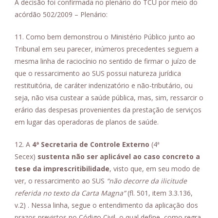
A decisão foi confirmada no plenário do TCU por meio do
acórdão 502/2009 – Plenário:
11. Como bem demonstrou o Ministério Público junto ao
Tribunal em seu parecer, inúmeros precedentes seguem a
mesma linha de raciocínio no sentido de firmar o juízo de
que o ressarcimento ao SUS possui natureza jurídica
restituitória, de caráter indenizatório e não-tributário, ou
seja, não visa custear a saúde pública, mas, sim, ressarcir o
erário das despesas provenientes da prestação de serviços
em lugar das operadoras de planos de saúde.
12. A
4ª Secretaria de Controle Externo
(4ª
Secex)
sustenta não ser aplicável ao caso concreto a
tese da imprescritibilidade
, visto que, em seu modo de
ver, o ressarcimento ao SUS
“não decorre da ilicitude
referida no texto da Carta Magna”
(fl. 501, item 3.3.136,
v.2) . Nessa linha, segue o entendimento da aplicação dos
prazos previstos no Código Civil, o qual define, como regra