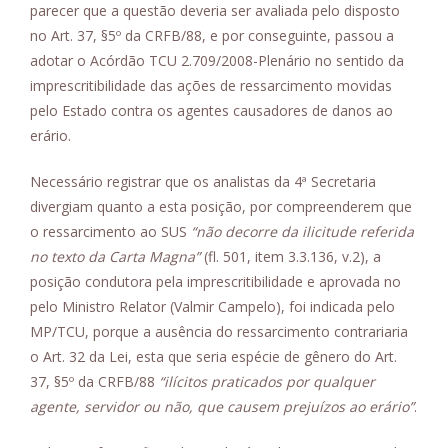
parecer que a questão deveria ser avaliada pelo disposto
no Art. 37, §5º da CRFB/88, e por conseguinte, passou a
adotar o Acórdão TCU 2.709/2008-Plenário no sentido da
imprescritibilidade das ações de ressarcimento movidas
pelo Estado contra os agentes causadores de danos ao
erário.
Necessário registrar que os analistas da 4ª Secretaria
divergiam quanto a esta posição, por compreenderem que
o ressarcimento ao SUS
“não decorre da ilicitude referida
no texto da Carta Magna”
(fl. 501, item 3.3.136, v.2), a
posição condutora pela imprescritibilidade e aprovada no
pelo Ministro Relator (Valmir Campelo), foi indicada pelo
MP/TCU, porque a ausência do ressarcimento contrariaria
o Art. 32 da Lei, esta que seria espécie de gênero do Art.
37, §5º da CRFB/88
“ilícitos praticados por qualquer
agente, servidor ou não, que causem prejuízos ao erário”
.